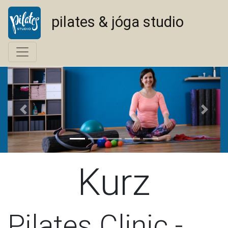
pilates & jóga studio
<--
-->
Kurz
Pilates Clinic -