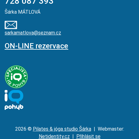
728 087 393
Šárka MÁTLOVÁ
sarkamatlova@seznam.cz
ON-LINE rezervace
2026 ©
Pilates & jóga studio Šárka
| Webmaster:
Netidentity.cz
|
Přihlásit se