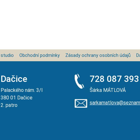
 studio
Obchodní podmínky
Zásady ochrany osobních údajů
D
Dačice
728 087 393
Palackého nám. 3/I
Šárka MÁTLOVÁ
380 01 Dačice
sarkamatlova@seznam
2. patro