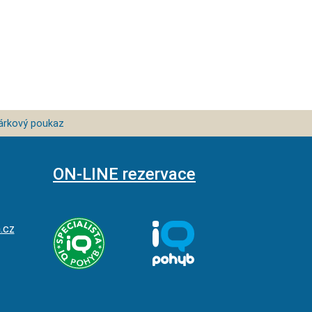
árkový poukaz
ON-LINE rezervace
.cz