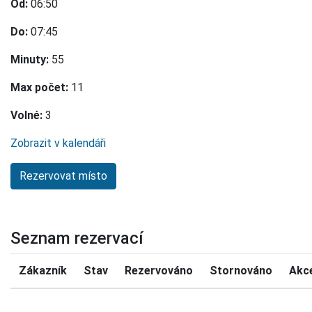
Od:
06:50
Do:
07:45
Minuty:
55
Max počet:
11
Volné:
3
Zobrazit v kalendáři
Seznam rezervací
Zákazník
Stav
Rezervováno
Stornováno
Akc