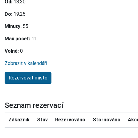
Od:
18:30
Do:
19:25
Minuty:
55
Max počet:
11
Volné:
0
Zobrazit v kalendáři
Seznam rezervací
Zákazník
Stav
Rezervováno
Stornováno
Akc