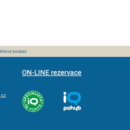
árkový poukaz
ON-LINE rezervace
.cz