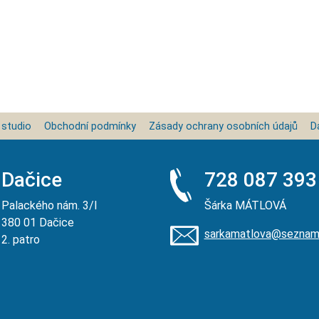
 studio
Obchodní podmínky
Zásady ochrany osobních údajů
D
Dačice
728 087 393
Palackého nám. 3/I
Šárka MÁTLOVÁ
380 01 Dačice
sarkamatlova@seznam
2. patro